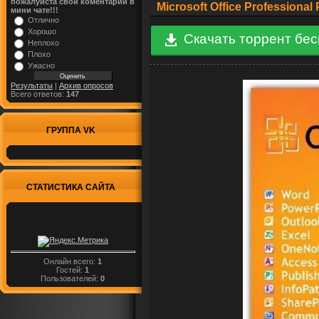
пожалуйста свой коментарий в
Microsoft Office Professional
мини чате!!!
Отлично
Хорошо
Скачать торрент бе
Неплохо
Плохо
Ужасно
Результаты
|
Архив опросов
Всего ответов:
147
ГРУППА VK
СТАТИСТИКА САЙТА
Онлайн всего:
1
Гостей:
1
Пользователей:
0