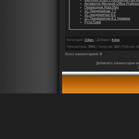
Активатор Microsoft Office Professi
Переводчик Ruta Play
1С Предприятие 7.7
1С предприятие 8.0
1С Предприятие 8.2 Украина
Рута Плей
Категория
:
Офис
|
Добавил
:
Koba
Просмотров
:
3091
|
Загрузок
:
110
|
Рейтинг
:
0
Всего комментариев
:
0
Добавлять комментарии мо