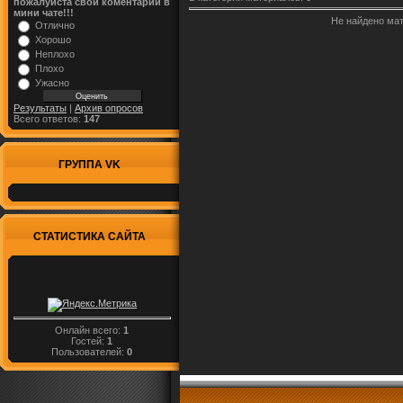
пожалуйста свой коментарий в
мини чате!!!
Не найдено ма
Отлично
Хорошо
Неплохо
Плохо
Ужасно
Результаты
|
Архив опросов
Всего ответов:
147
ГРУППА VK
СТАТИСТИКА САЙТА
Онлайн всего:
1
Гостей:
1
Пользователей:
0