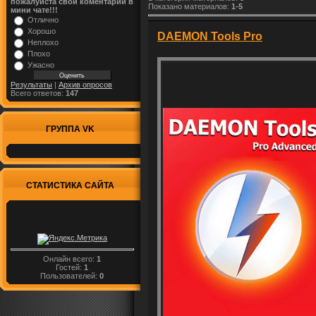
пожалуйста свой коментарий в
Показано материалов
:
1-5
мини чате!!!
Отлично
Хорошо
DAEMON Tools Pro
Неплохо
Плохо
Ужасно
Результаты
|
Архив опросов
Всего ответов:
147
ГРУППА VK
СТАТИСТИКА САЙТА
Онлайн всего:
1
Гостей:
1
Пользователей:
0