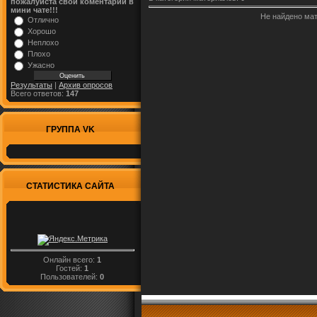
пожалуйста свой коментарий в
мини чате!!!
Не найдено ма
Отлично
Хорошо
Неплохо
Плохо
Ужасно
Результаты
|
Архив опросов
Всего ответов:
147
ГРУППА VK
СТАТИСТИКА САЙТА
Онлайн всего:
1
Гостей:
1
Пользователей:
0