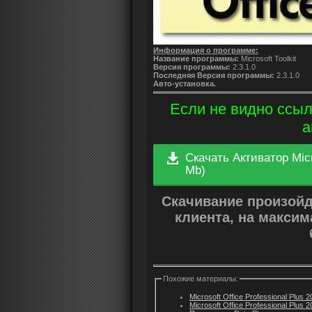
Информация о программе:
Название программы:
Microsoft Toolkit
Версия программы:
2.3.1.0
Последняя Версия программы:
2.3.1.0
Авто-установка.
Если не видно ссыл
а
Скачать Активатор Micro
Mb)
Скачивание произой
клиента, на макси
Похожие материалы:
Microsoft Office Professional Plus 
Microsoft Office Professional Plus 