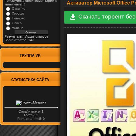
пожалуйста свой коментарий в
Активатор Microsoft Office P
мини чате!!!
Отлично
Хорошо
Скачать торрент бе
Неплохо
Плохо
Ужасно
Результаты
|
Архив опросов
Всего ответов:
147
ГРУППА VK
СТАТИСТИКА САЙТА
Онлайн всего:
1
Гостей:
1
Пользователей:
0