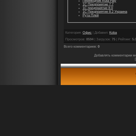
Переводчик Ruta Play
1С Предприятие 7.7
1С предприятие 8.0
1С Предприятие 8.2 Украина
Рута Плей
Категория
:
Офис
|
Добавил
:
Koba
Просмотров
:
8594
|
Загрузок
:
75
|
Рейтинг
:
5.
Всего комментариев
:
0
Добавлять комментарии мо