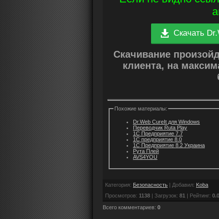
а
Скачать Dr.
Скачивание произой
клиента, на макси
Похожие материалы:
Dr.Web CureIt для Windows
Переводчик Ruta Play
1С Предприятие 7.7
1С предприятие 8.0
1С Предприятие 8.2 Украина
Рута Плей
AVS4YOU
Категория
:
Безопасность
|
Добавил
:
Koba
Просмотров
:
1138
|
Загрузок
:
81
|
Рейтинг
:
0.
Всего комментариев
:
0