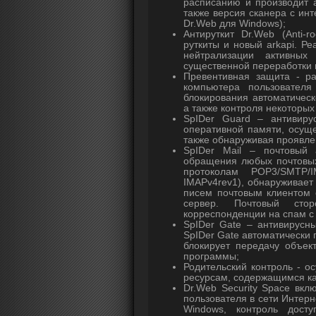
расписанию и производит 
также версия сканера с ин
Dr.Web для Windows);
Антируткит Dr.Web (Anti-r
руткиты и новый arkapi. Р
нейтрализации активных
существенной переработки 
Превентивная защита - р
компьютера пользователя
блокирования автоматичес
а также контроля некоторых
SpIDer Guard – антивиру
оперативной памяти, осущ
также обнаруживая проявле
SpIDer Mail – почтовый 
обращения любых почтовых
протоколам POP3/SMTP
IMAPv4rev1), обнаруживает
писем почтовым клиентом 
сервер. Почтовый сто
корреспонденции на спам 
SpIDer Gate – антивирусн
SpIDer Gate автоматически
блокирует передачу объек
программы;
Родительский контроль - о
ресурсам, содержащимся как
Dr.Web Security Space вк
пользователя в сети Интерн
Windows, контроль досту