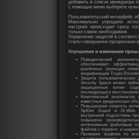
добавить в список менеджера ли
с помощью меню выберите нужн
Пользовательский интерфейс об
Максимально упрощено испол
настроек происходит сразу по
только самое необходимое.
Управление защитой в соответс
стало совершенно прозрачным 
Улучшения и изменения прош
Поведенческий анализат
обеспечивает эффективн
различных троянцев семейс
модификации Trojan.Encoder 
Защита пользовательских 
Security Space может забл
защищенные копии сод
последующего восстановлен
Комплексный анализатор 
известных вредоносных объ
Повышенная скорость анти
SpIDer Guard и Dr.Web 
внутренней подсистемы пр
повышена производитель
интенсивным файловым пот
файлов с торрент- и шаринг
Проверка трафика по все
поддерживаемого компонент