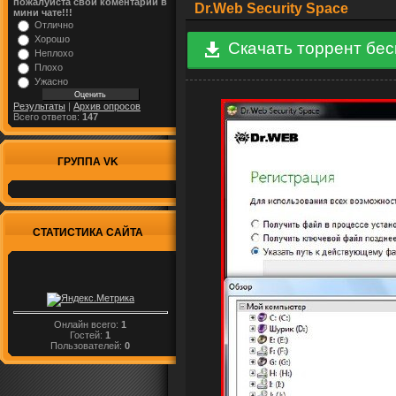
пожалуйста свой коментарий в
Dr.Web Security Space
мини чате!!!
Отлично
Хорошо
Скачать торрент бе
Неплохо
Плохо
Ужасно
Результаты
|
Архив опросов
Всего ответов:
147
ГРУППА VK
СТАТИСТИКА САЙТА
Онлайн всего:
1
Гостей:
1
Пользователей:
0