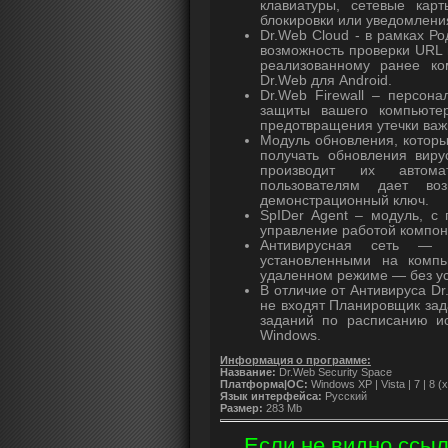
клавиатуры, сетевые кар
блокировки или уведомления
Dr.Web Cloud - в рамках Ро
возможность проверки URL 
реализованному ранее ко
Dr.Web для Android.
Dr.Web Firewall – персон
защиты вашего компьютер
предотвращения утечки важ
Модуль обновления, котор
получать обновления виру
производит их автомат
пользователям дает воз
демонстрационный ключ.
SpIDer Agent – модуль, с
управление работой компоне
Антивирусная сеть — п
установленными на компь
удаленном режиме — без ус
В отличие от Антивируса Dr
не входят Планировщик за
заданий по расписанию и
Windows.
Информация о программе:
Название:
Dr.Web Security Space
Платформа|ОС:
Windows XP | Vista | 7 | 8 (x
Язык интерфейса:
Русский
Размер:
283 Mb
Если не видно ссыл