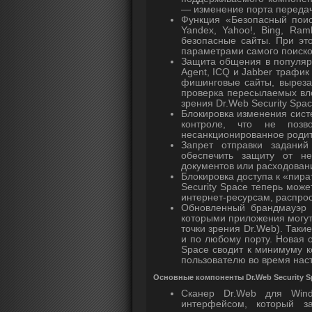
— изменение порта передач
Функция «Безопасный поис
Yandex, Yahoo!, Bing, Ram
безопасные сайты. При эт
параметрами самого поиско
Защита общения в популяр
Agent, ICQ и Jabber трафик
фишинговые сайты, выреза
проверка пересылаемых вл
зрения Dr.Web Security Spa
Блокировка изменения сист
контроле, что не позв
несанкционированное роди
Запрет отправки заданий
обеспечить защиту от не
документов или расходован
Блокировка доступа к «пира
Security Space теперь може
интернет-ресурсам, распро
Обновленный брандмауэр D
которыми приложения могут
точки зрения Dr.Web). Так
и по любому порту. Новая 
Space сводит к минимуму к
пользователю во время нас
Основные компоненты Dr.Web Security S
Сканер Dr.Web для Wind
интерфейсом, который з