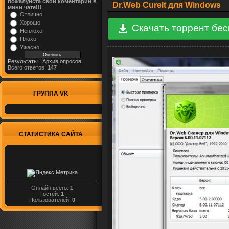
пожалуйста свой коментарий в
Dr.Web CureIt для Windows
мини чате!!!
Отлично
Хорошо
Скачать торрент бе
Неплохо
Плохо
Ужасно
Результаты
|
Архив опросов
Всего ответов:
147
ГРУППА VK
СТАТИСТИКА САЙТА
Онлайн всего:
1
Гостей:
1
Пользователей:
0