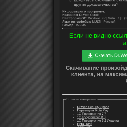
Дождитесь окончания скани
другие доказательства?
Информация о программе:
Название:
Dr.Web CureIt
Платформа|ОС:
Windows XP | Vista | 7 | 8 (x
Язык интерфейса:
MULTi | Русский
Размер:
156 Mb
Если не видно ссыл
а
Скачать Dr.We
Скачивание произой
клиента, на макси
Похожие материалы:
Dr.Web Security Space
Переводчик Ruta Play
1С Предприятие 7.7
1С предприятие 8.0
1С Предприятие 8.2 Украина
Рута Плей