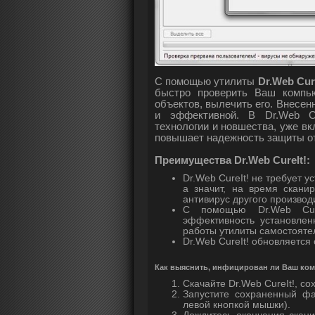
С помощью утилиты
Dr.Web Cure
быстро проверить Ваш компь
объектов, вылечить его. Внесе
и эффективной. В Dr.Web Cu
технологии и новшества, уже в
повышает надежность защиты от
Преимущества Dr.Web CureIt!:
Dr.Web CureIt! не требует у
а значит, на время скани
антивирус другого производ
С помощью Dr.Web Cure
эффективность установле
работы утилиты самостоятел
Dr.Web CureIt! обновляется 
Как выяснить, инфицирован ли Ваш ко
Скачайте Dr.Web CureIt!, со
Запустите сохраненный ф
левой кнопкой мышки).