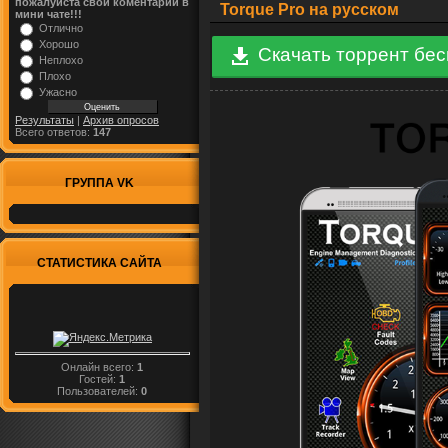
пожалуйста свой коментарий в
Torque Pro на русском
мини чате!!!
Отлично
Хорошо
Скачать торрент бе
Неплохо
Плохо
Ужасно
Результаты
|
Архив опросов
Всего ответов:
147
ГРУППА VK
СТАТИСТИКА САЙТА
Онлайн всего:
1
Гостей:
1
Пользователей:
0