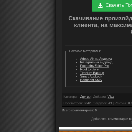
Скачать Tor
Скачивание произой
клиента, на макси
Похожие материалы:
Adobe Air на Андроид
Instagram на андроид
PocketInvEditor Pro
Root Explorer
Titanium Backup
Smart AppLock
Handcent SMS
Категория
:
Другие
|
Добавил
:
Vika
Просмотров
:
5642
|
Загрузок
:
43
|
Рейтинг
:
0.
Всего комментариев
:
0
Добавлять комментарии мо