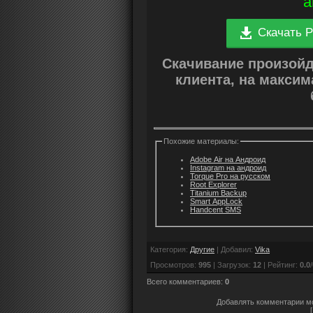
а
Скачать P
Скачивание произой
клиента, на макси
Похожие материалы:
Adobe Air на Андроид
Instagram на андроид
Torque Pro на русском
Root Explorer
Titanium Backup
Smart AppLock
Handcent SMS
Категория
:
Другие
|
Добавил
:
Vika
Просмотров
:
995
|
Загрузок
:
12
|
Рейтинг
:
0.0
/
Всего комментариев
:
0
Добавлять комментарии мо