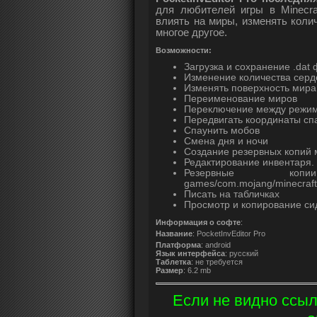
для любителей игры в Minecra
влиять на миры, изменять колич
многое другое.
Возможности:
Загрузка и сохранение .dat
Изменение количества серд
Изменять поверхность мира
Переименование миров
Переключение между режима
Передвигать координаты сп
Спаунить мобов
Смена дня и ночи
Создание резервных копий 
Редактирование инвентаря. 
Резервные к
games/com.mojang/minecraft
Писать на табличках
Просмотр и копирование си
Информация о софте
:
Название
:
PocketInvEditor Pro
Платформа
: android
Язык интерфейса
: русский
Таблетка
: не требуется
Размер
: 6.2 mb
Если не видно ссыл