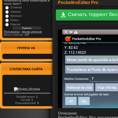
пожалуйста свой коментарий в
PocketInvEditor Pro
мини чате!!!
Отлично
Хорошо
Скачать торрент бе
Неплохо
Плохо
Ужасно
Результаты
|
Архив опросов
Всего ответов:
147
ГРУППА VK
СТАТИСТИКА САЙТА
Онлайн всего:
1
Гостей:
1
Пользователей:
0
Описание
PocketInvEditor Pro последня