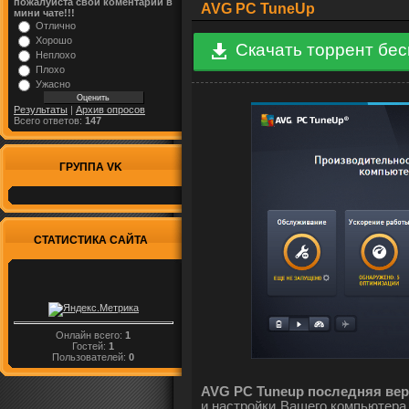
пожалуйста свой коментарий в
AVG PC TuneUp
мини чате!!!
Отлично
Хорошо
Скачать торрент бе
Неплохо
Плохо
Ужасно
Результаты
|
Архив опросов
Всего ответов:
147
ГРУППА VK
СТАТИСТИКА САЙТА
Онлайн всего:
1
Гостей:
1
Пользователей:
0
AVG PC Tuneup последняя ве
и настройки Вашего компьютера