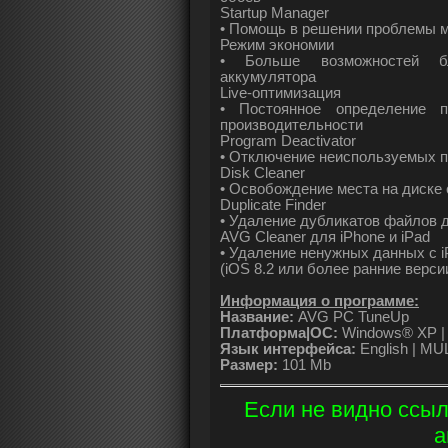
Startup Manager
• Помощь в решении проблемы м
Режим экономии
• Больше возможностей бл
аккумулятора
Live-оптимизация
• Постоянное определение п
производительности
Program Deactivator
• Отключение неиспользуемых 
Disk Cleaner
• Освобождение места на диске
Duplicate Finder
• Удаление дубликатов файлов д
AVG Cleaner для iPhone и iPad
• Удаление ненужных данных с iP
(iOS 8.2 или более ранние верси
Информация о программе:
Название:
AVG PC TuneUp
Платформа|ОС:
Windows® XP | Vi
Язык интерфейса:
English | MUL
Размер:
101 Mb
Если не видно ссыл
а