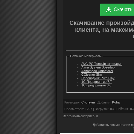
Скачать
Скачивание произой
клиента, на макси
Похожие материалы:
AVG PC TuneUp активация
Avira System Speedup
Ashampoo UnInstaller
CCleaner Slim
Переводчик Ruta Play
1С Предприятие 7.7
1С предприятие 8.0
Категория
:
Система
|
Добавил
:
Koba
Просмотров
:
1207
|
Загрузок
:
83
|
Рейтинг
:
0.
Всего комментариев
:
0
Добавлять комментарии мо