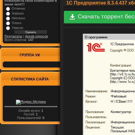
пожалуйста свой коментарий в
1С Предприятие 8.3.4.437 x6
мини чате!!!
Отлично
Хорошо
Скачать торрент бе
Неплохо
Плохо
Ужасно
Результаты
|
Архив опросов
Всего ответов:
147
ГРУППА VK
СТАТИСТИКА САЙТА
Онлайн всего:
1
Гостей:
1
Пользователей:
0