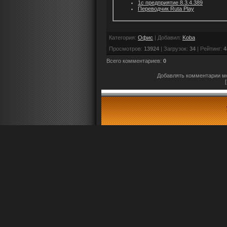
1c предприятие 8.3.4.389
Переводчик Ruta Play
Категория
:
Офис
|
Добавил
:
Koba
Просмотров
:
13924
|
Загрузок
:
34
|
Рейтинг
:
4
Всего комментариев
:
0
Добавлять комментарии мо