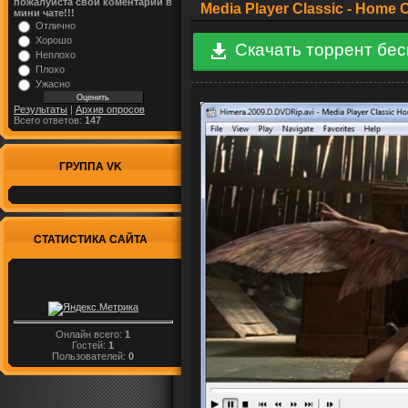
пожалуйста свой коментарий в
Media Player Classic - Home
мини чате!!!
Отлично
Хорошо
Скачать торрент бе
Неплохо
Плохо
Ужасно
Результаты
|
Архив опросов
Всего ответов:
147
ГРУППА VK
СТАТИСТИКА САЙТА
Онлайн всего:
1
Гостей:
1
Пользователей:
0