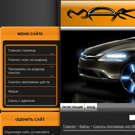
МЕНЮ САЙТА
Главная страница
Скачать игры на андроид
Программы на андроид
скачать
Скачать программы для пк
Форум
Связь с админом
РЕГИСТРАЦИЯ
ВХОД
ОЦЕНИТЬ САЙТ
Главная
»
Файлы
»
Скачать программы для W
Оценивая сайт, оставляйте