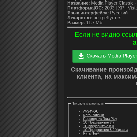
Название:
Media Player Classic
Платформа|ОС:
2003 | XP | Vista
Язык интерфейса:
Русский
Лекарство:
не требуется
Размер:
11.7 Mb
Если не видно ссыл
а
Скачать Media Player
Скачивание произой
клиента, на макси
Похожие материалы:
AVS4YOU
Nero Platinum
Переводчик Ruta Play
1С Предприятие 7.7
1С предприятие 8.0
1С Предприятие 8.2 Украина
Рута Плей