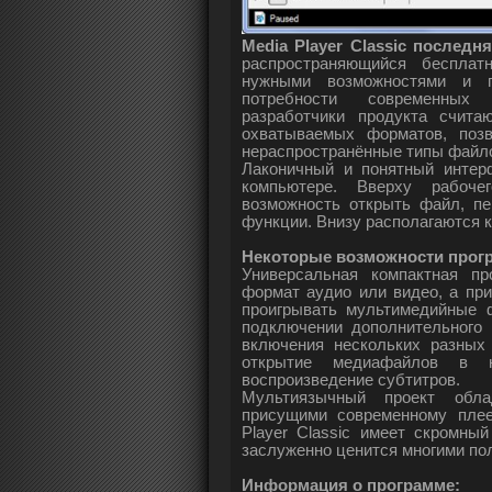
Media Player Classic последн
распространяющийся бесплат
нужными возможностями и п
потребности современных 
разработчики продукта счит
охватываемых форматов, поз
нераспространённые типы файл
Лаконичный и понятный интер
компьютере. Вверху рабоче
возможность открыть файл, п
функции. Внизу располагаются 
Некоторые возможности програ
Универсальная компактная п
формат аудио или видео, а пр
проигрывать мультимедийные 
подключении дополнительного 
включения нескольких разных
открытие медиафайлов в н
воспроизведение субтитров.
Мультиязычный проект обл
присущими современному пле
Player Classic имеет скромны
заслуженно ценится многими по
Информация о программе: