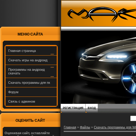
МЕНЮ САЙТА
Главная страница
Скачать игры на андроид
Программы на андроид
скачать
Скачать программы для пк
Форум
Связь с админом
РЕГИСТРАЦИЯ
ВХОД
ОЦЕНИТЬ САЙТ
Главная
»
Файлы
»
Скачать программы для W
Оценивая сайт, оставляйте