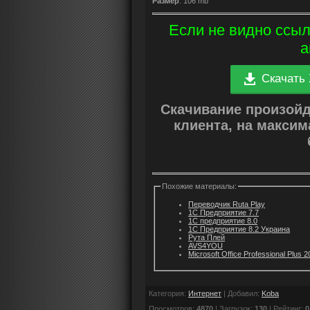
Размер
: 106 mb
Если не видно ссыл
а
Скачать 
Скачивание произой
клиента, на макси
Похожие материалы:
Переводчик Ruta Play
1С Предприятие 7.7
1С предприятие 8.0
1С Предприятие 8.2 Украина
Рута Плей
AVS4YOU
Microsoft Office Professional Plus 
Категория
:
Интернет
|
Добавил
:
Koba
Просмотров
:
4870
|
Загрузок
:
130
|
Рейтинг
:
0