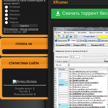
пожалуйста свой коментарий в
XRumer
мини чате!!!
Отлично
Хорошо
Скачать торрент бе
Неплохо
Плохо
Ужасно
Результаты
|
Архив опросов
Всего ответов:
147
ГРУППА VK
СТАТИСТИКА САЙТА
Онлайн всего:
1
Гостей:
1
Пользователей:
0