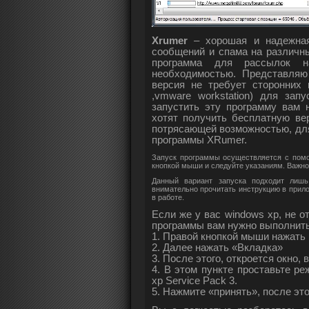
Xrumer
– хорошая и надежная
сообщений и спама на различн
программа для рассылок н
необходимостью. Представляю
версия не требует сторонних 
,vmware workstation) для зап
запустить эту программу вам 
хотят получить бесплатную ве
потрясающей возможностью, для
программы XRumer.
Запуск программы осуществляется с помо
кнопкой мыши и следуйте указаниям. Важн
Данный вариант запуска подходит лишь
внимательно прочитать инструкцию в прило
в работе.
Если же у вас windows xp, не о
программы вам нужно выполнит
1. Правой кнопкой мыши нажать 
2. Далее нажать «Вкладка»
3. После этого, откроется окно
4. В этом пункте проставьте р
xp Service Pack 3.
5. Нажмите «принять», после это