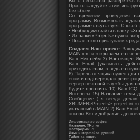
Вы с легкостью разберетесь в
Просто следуйте этим инструк
без сбоев.
Со временем проведения вс
программу. Возможность редакт
программе отсутствует. Способ
• Необходимо зайти в папку «Xrum
• Из папки «Projects» нужно вы
• После этого приступаем к ред
Создаем Наш проект:
Заходим
MAIN.xml и открываем его чере
Ваш Ник-нейм 3) Настоящее Им
Ваш Email (указывать дейст
приходить спам, а ведь его ну
6) Пароль от ящика нужен для 
спам и подтверждала регистраци
сервер почтовой службы для п
будите прогонять 10) Ваш ICQ 
Интересы 15) Название темы д
Сообщение ( я всегда делаю 
XRUMER>Projects> project.ini о
указанный в MAIN 2) Ваш Email
анкоры Вот и добрались до посл
Информация о софте:
Название
: XRumer
Платформа
: PC
Язык интерфейса
: русский
Таблетка
: вшито