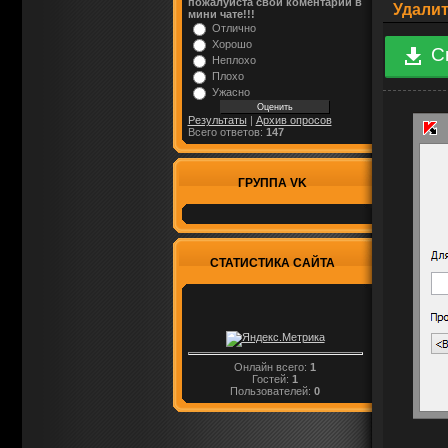
пожалуйста свой коментарий в
Удалит
мини чате!!!
Отлично
Хорошо
С
Неплохо
Плохо
Ужасно
Результаты
|
Архив опросов
Всего ответов:
147
ГРУППА VK
СТАТИСТИКА САЙТА
Онлайн всего:
1
Гостей:
1
Пользователей:
0