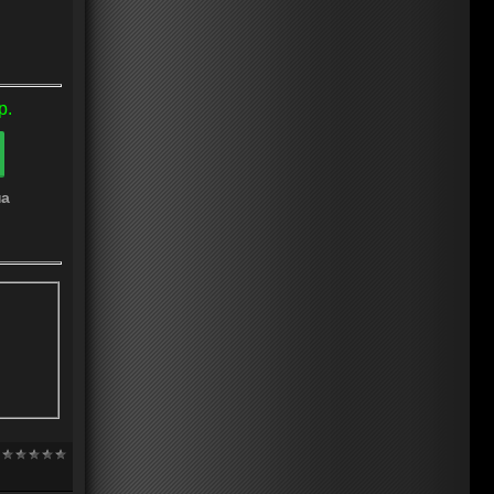
р.
на