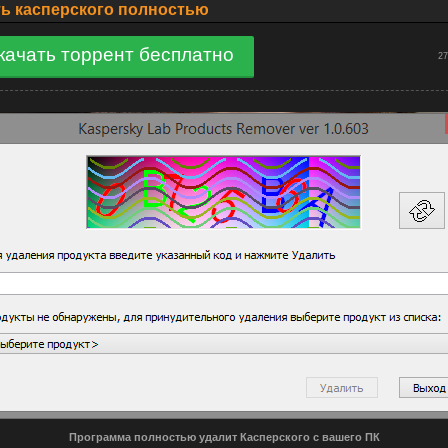
ь касперского полностью
качать торрент бесплатно
27
Программа полностью удалит Касперского с вашего ПК