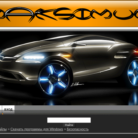
ВХОД
айлы
»
Скачать программы для Windows
»
Безопасность