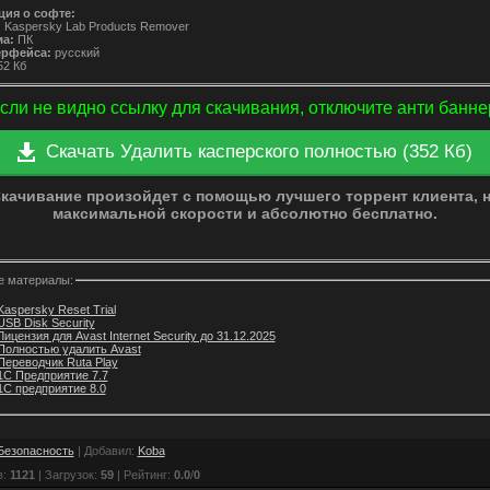
ия о софте:
:
Kaspersky Lab Products Remover
а:
ПК
ерфейса:
русский
2 Кб
сли не видно ссылку для скачивания, отключите анти банне
Скачать Удалить касперского полностью (352 Кб)
качивание произойдет с помощью лучшего торрент клиента, 
максимальной скорости и абсолютно бесплатно.
е материалы:
Kaspersky Reset Trial
USB Disk Security
Лицензия для Avast Internet Security до 31.12.2025
Полностью удалить Avast
Переводчик Ruta Play
1С Предприятие 7.7
1С предприятие 8.0
Безопасность
|
Добавил
:
Koba
в
:
1121
|
Загрузок
:
59
|
Рейтинг
:
0.0
/
0