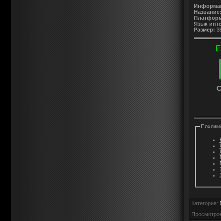
Информац
Название
Платформ
Язык инт
Размер:
35
Е
С
Похожи
Категория
:
Просмотро