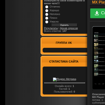
пожалуйста свой коментарий в
MX Pla
мини чате!!!
Отлично
Хорошо
С
Неплохо
Плохо
Ужасно
Результаты
|
Архив опросов
Всего ответов:
147
ГРУППА VK
СТАТИСТИКА САЙТА
Онлайн всего:
1
Гостей:
1
Пользователей:
0
Описание
MX Player
потока с 
субтитрам