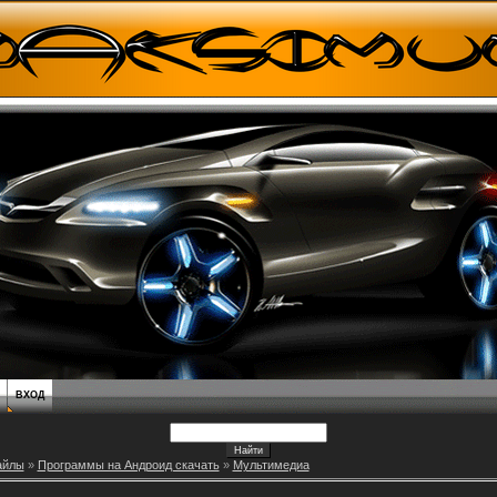
ВХОД
айлы
»
Программы на Андроид скачать
»
Мультимедиа