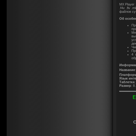
MX Player 
.f4v .flv 
файлов субт
Об особе
Пр
пр
Мн
вы
ус
де
Чи
Пр
4 
об
Информац
Название
Платфор
Язык инт
Таблетка
:
Размер
: 8
Е
С