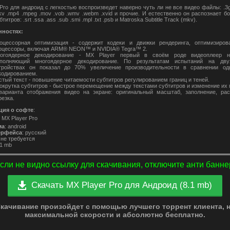
Pro для андроид с легкостью воспроизведет наверно чуть ли не все видео файлы: .3gp
.mkv .mp4 .mpeg .mov .vob .wmv .webm .xvid и прочие. И естественно он распознает 
итров: .srt .ssa .ass .sub .smi .mpl .txt .psb и Matroska Subtitle Track (mkv).
нностях:
оцессорная оптимизация - содержит кодеки и движки рендеринга, оптимизиров
оцессоры, включая ARM® NEON™ и NVIDIA® Tegra™ 2.
огоядерное декодирование - MX Player первый в своём роде видеоплеер на
полняющий многоядерное декодирование. По результатам испытаний на дву
тройствах он показал до 70% увеличение производительности в сравнении од
кодированием.
стый текст - повышение читаемости субтитров регулированием границ и теней.
окрутка субтитров - быстрое перемещение между текстами субтитров и изменение их 
варианта отображения видео на экране: оригинальный масштаб, заполнение, ра
резка.
ия о софте
:
:
MX Player Pro
ма
: android
ерфейса
: русский
 не требуется
.1 mb
сли не видно ссылку для скачивания, отключите анти банне
Скачать MX Player Pro для Андроид (8.1 mb)
качивание произойдет с помощью лучшего торрент клиента, 
максимальной скорости и абсолютно бесплатно.