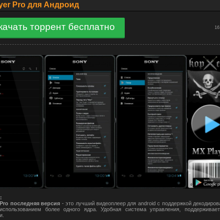
yer Pro для Андроид
качать торрент бесплатно
16
:
 Pro последняя версия
- это лучший видеоплеер для аndroid с поддержкой декодиров
использованием более одного ядра. Удобная система управления, поддерживае
и.