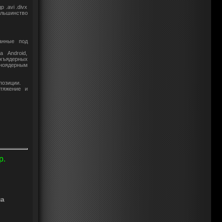
 .avi .divx
большинство
анные под
 Android,
хъядерных
ноядерным
позиции.
стяжение и
р.
на