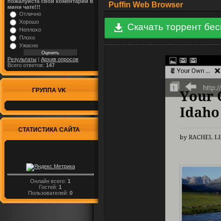
пожалуйста свой коментарий в
Puffin Web Browser
мини чате!!!
Отлично
Хорошо
Скачать торрент бе
Неплохо
Плохо
Ужасно
Результаты
|
Архив опросов
Всего ответов:
147
ГРУППА VK
СТАТИСТИКА САЙТА
Онлайн всего:
1
Гостей:
1
Пользователей:
0