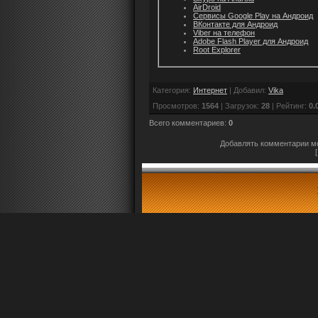
AirDroid
Сервисы Google Play на Андроид
ВКонтакте для Андроид
Viber на телефон
Adobe Flash Player для Андроид
Root Explorer
Категория
:
Интернет
|
Добавил
:
Vika
Просмотров
:
1564
|
Загрузок
:
28
|
Рейтинг
:
0.
Всего комментариев
:
0
Добавлять комментарии мо