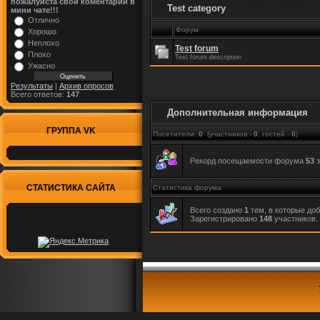
пожалуйста свой коментарий в
Test category
мини чате!!!
Отлично
Форум
Хорошо
Неплохо
Test forum
Плохо
Test forum description
Ужасно
Результаты
|
Архив опросов
Всего ответов:
147
Дополнительная информация
ГРУППА VK
Посетители:
0
(участников -
0
, гостей -
0
)
Рекорд посещаемости форума
53
з
СТАТИСТИКА САЙТА
Статистика форума
Всего создано
1
тем, в которые до
Зарегистрировано
148
участников.